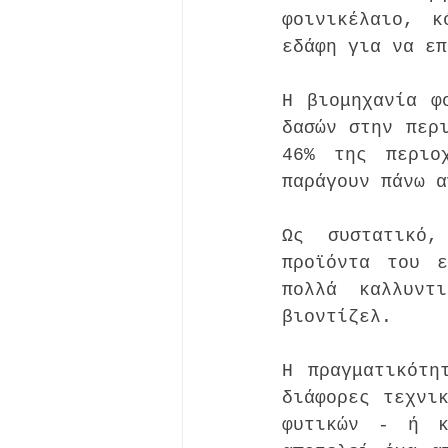
φοινικέλαιο, κ
εδάφη για να επ
Η βιομηχανία φ
δασών στην περι
46% της περιο
παράγουν πάνω α
Ως συστατικό,
προϊόντα του ε
πολλά καλλυντ
βιοντίζελ.
Η πραγματικότη
διάφορες τεχνι
φυτικών - ή κ