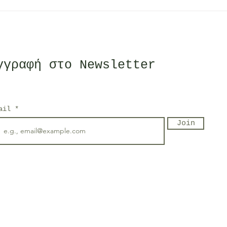
Χρήσιμες πληροφορίες
Pla
& συμβουλές για τη
ξεκ
χρήση φυσικών
"Όχ
προϊόντων
περιποίησης!
γγραφή στο Newsletter
mail
Join