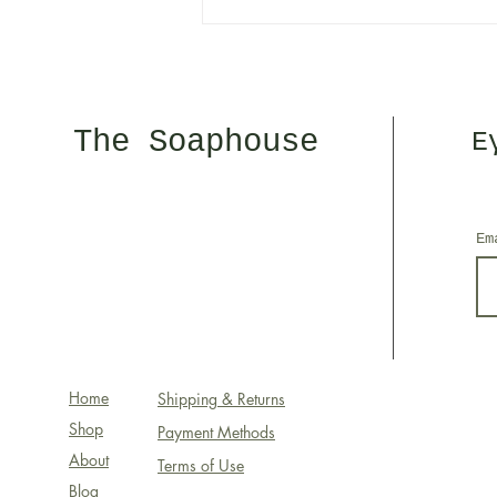
Λίγα λόγια για την
οικολογική μας
συσκευασία :)
The Soaphouse
Ε
E
Home
Shipping & Returns
Shop
Payment Methods
About
Terms of Use
Blog