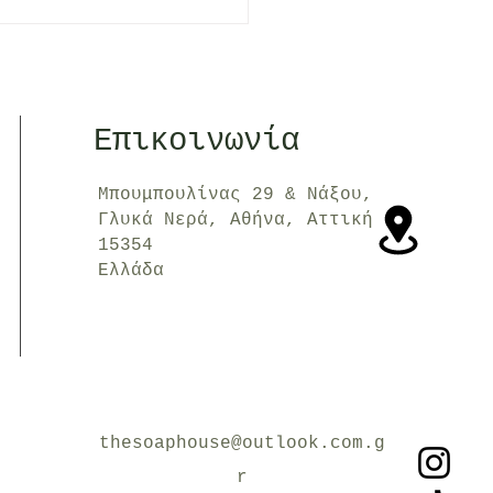
stic Free July: Ας
ινήσουμε να λέμε
ι" στο πλαστικό!
Επικοινωνία
Μπουμπουλίνας 29 & Νάξου,
Γλυκά Νερά, Αθήνα, Αττική
15354
Ελλάδα
thesoaphouse@outlook.com.g
r