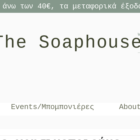
 άνω των 40€, τα μεταφορικά έξοδ
The Soaphous
Events/Μπομπονιέρες
Abou