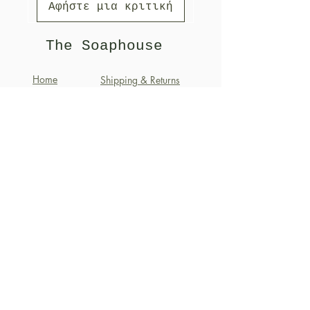
Αφήστε μια κριτική
The Soaphouse
Home
Shipping & Returns
Shop
Payment Methods
About
Terms of Use
Blog
Εγγραφή στο Newsletter
Email
Join