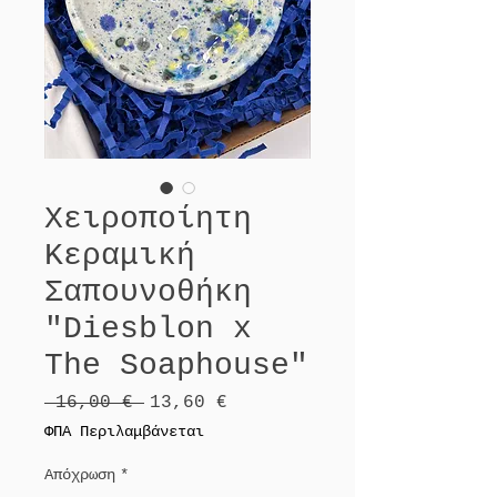
Χειροποίητη
Κεραμική
Σαπουνοθήκη
"Diesblon x
The Soaphouse"
Κανονική
Τιμή
 16,00 € 
13,60 €
τιμή
Έκπτωσης
ΦΠΑ Περιλαμβάνεται
Απόχρωση
*