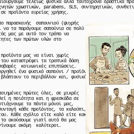
μιουργούμε τελείως φυσικά αλλά ταυτόχρονα δραστικά πρ
χνητών χρωστικών, parabens, SLS, συντηρητικών, συνθετ
σε προϊόντα ευρείας χρήσης.
πο παρασκευής σαπουνιού (ψυχρής
ι να τα παράγουμε σαπούνια σε πολύ
τάς μας με αυτό τον τρόπο να
τητες των πρώτων υλών στο
 προϊόντα μας να είναι χωρίς
του καταστρέφει τα τροπικά δάση
σοβαρές κοινωνικές επιπτώσεις.
υργηθεί ένα φυσικό σαπούνι / προϊόν
 βλάπτουν το περιβάλλον και, φυσικά,
ποιημένες πρώτες ύλες, σε μικρές
θεί η ποιότητα και η φρεσκάδα σε
φτιάχνουμε τα πάντα μόνοι μας,
συνταγή κάθε προϊόντος, τα καλούπι,
ου. Κάθε σχόλιο είτε καλό είτε κακό,
 το ακούσουμε γιατί αυτό θα μας
γίνουμε ακόμη καλύτεροι.