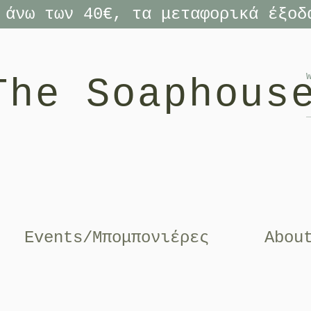
 άνω των 40€, τα μεταφορικά έξοδ
The Soaphous
Events/Μπομπονιέρες
Abou