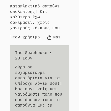
Καταπληκτικό σαπούνι
απολέπισης! Ότι
καλύτερο έχω
δοκιμάσει, χωρίς
χοντρούς κόκκους που
είναι δυσάρεστοι στην
Ήταν χρήσιμο;
Ναι
επιδερμίδα.Αν και έχω
ξηρή επιδερμίδα δεν
μου άφησε αίσθηση
The Soaphouse
•
τραβήγματος στο τέλος
23 Ιουν
αντίθετα ήταν το
δέρμα αρκετά ελαστικό
Δώρα σε
ώστε να χρησιμοποιήσω
ευχαριστούμε
την ενυδατικη μου
απεριόριστα για τα
έπειτα. Αν και δεν
υπέροχα λόγια σου!!
ήμουν ποτέ λάτρης της
Μας συγκινείς και
μπάρας σαπουνιού με
χαιρόμαστε πολύ που
το Soaphouse
σου άρεσαν τόσο τα
αναθεώρησα. Ότι
σαπούνια μας :D
δοκίμασα από την