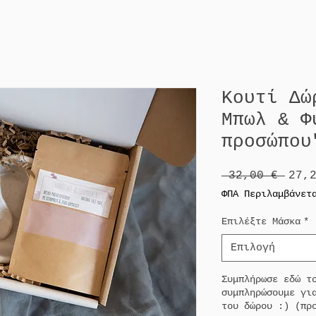
Κουτί Δώ
Μπωλ & Φ
προσώπου
Κανο
 32,00 € 
27,
τιμή
ΦΠΑ Περιλαμβάνετ
Επιλέξτε Μάσκα
*
Επιλογή
Συμπλήρωσε εδώ τ
συμπληρώσουμε γι
του δώρου :) (πρ