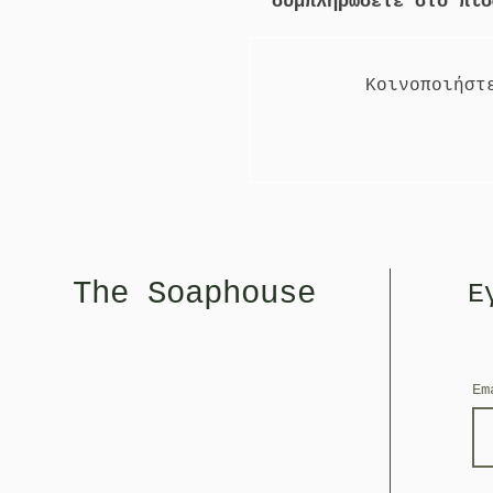
συμπληρώσετε στο πί
Κοινοποιήστ
The Soaphouse
Ε
E