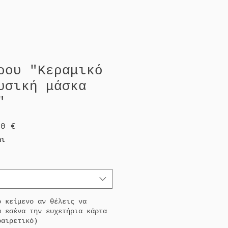
ρου "Κεραμικό
υσική μάσκα
"
νική
Τιμή
20 €
Έκπτωσης
αι
ο κείμενο αν θέλεις να
α εσένα την ευχετήρια κάρτα
οαιρετικό)