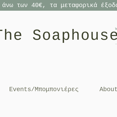
 άνω των 40€, τα μεταφορικά έξοδ
The Soaphous
Events/Μπομπονιέρες
Abou